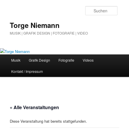
Zum
Inhalt
Suche
wechseln
Torge Niemann
MUSIK | GRAFIK DESIGN | FOTOGRAFIE | VIDEO
Hauptmenü
Musik
Grafik Design
Fotografie
Videos
Kontakt / Impressum
« Alle Veranstaltungen
Diese Veranstaltung hat bereits stattgefunden.