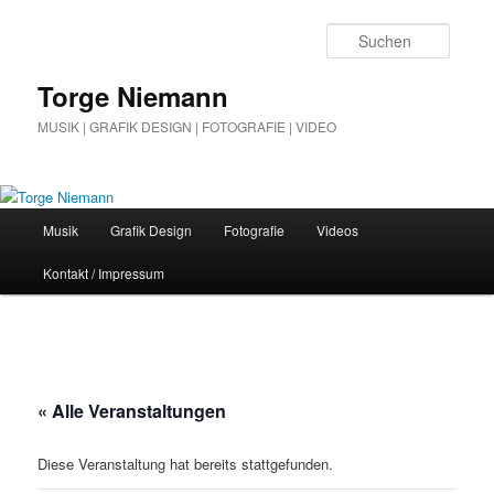
Zum
Inhalt
Suche
wechseln
Torge Niemann
MUSIK | GRAFIK DESIGN | FOTOGRAFIE | VIDEO
Hauptmenü
Musik
Grafik Design
Fotografie
Videos
Kontakt / Impressum
« Alle Veranstaltungen
Diese Veranstaltung hat bereits stattgefunden.