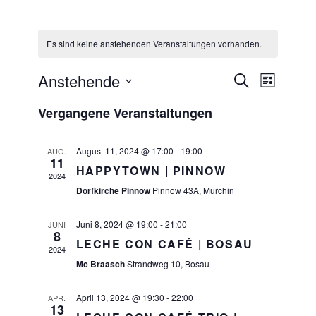
Es sind keine anstehenden Veranstaltungen vorhanden.
Anstehende
Veranstaltungen
Suche
VERANSTAL
Liste
Suche
Datum
ANSICHTEN
und
Vergangene Veranstaltungen
wählen.
NAVIGATIO
Ansichten,
Navigation
August 11, 2024 @ 17:00
-
19:00
AUG.
11
HAPPYTOWN | PINNOW
2024
Dorfkirche Pinnow
Pinnow 43A, Murchin
Juni 8, 2024 @ 19:00
-
21:00
JUNI
8
LECHE CON CAFÉ | BOSAU
2024
Mc Braasch
Strandweg 10, Bosau
April 13, 2024 @ 19:30
-
22:00
APR.
13