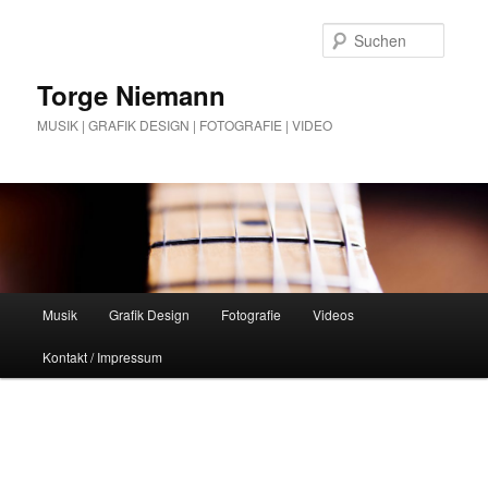
Zum
Zum
Inhalt
sekundären
Suche
wechseln
Inhalt
wechseln
Torge Niemann
MUSIK | GRAFIK DESIGN | FOTOGRAFIE | VIDEO
Hauptmenü
Musik
Grafik Design
Fotografie
Videos
Kontakt / Impressum