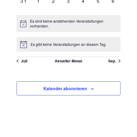
0
0
0
0
0
0
0
31
1
2
3
4
5
6
VERANSTALTUNGEN,
VERANSTALTUNGEN,
VERANSTALTUNGEN,
VERANSTALTUNGEN,
VERANSTALTUNGEN
VERANSTALTU
VERANST
Es sind keine anstehenden Veranstaltungen
vorhanden.
Es gibt keine Veranstaltungen an diesem Tag.
Juli
Aktueller Monat
Sep.
Kalender abonnieren