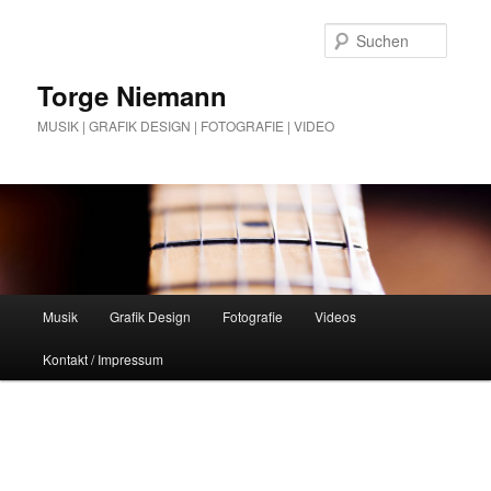
Zum
Zum
Inhalt
sekundären
Suche
wechseln
Inhalt
wechseln
Torge Niemann
MUSIK | GRAFIK DESIGN | FOTOGRAFIE | VIDEO
Hauptmenü
Musik
Grafik Design
Fotografie
Videos
Kontakt / Impressum