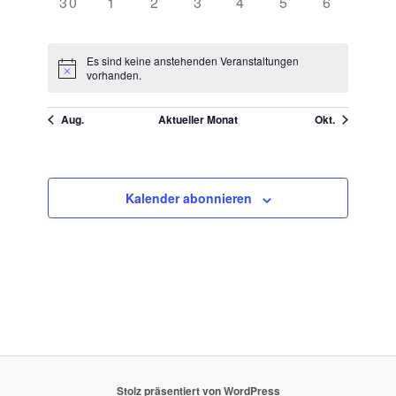
0
0
0
0
0
0
0
30
1
2
3
4
5
6
VERANSTALTUNGEN,
VERANSTALTUNGEN,
VERANSTALTUNGEN,
VERANSTALTUNGEN,
VERANSTALTUNGEN
VERANSTALTU
VERANST
Es sind keine anstehenden Veranstaltungen
vorhanden.
Aug.
Aktueller Monat
Okt.
Kalender abonnieren
Stolz präsentiert von WordPress