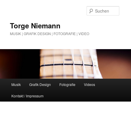
Zum
Zum
Inhalt
sekundären
Suche
wechseln
Inhalt
wechseln
Torge Niemann
MUSIK | GRAFIK DESIGN | FOTOGRAFIE | VIDEO
Hauptmenü
Musik
Grafik Design
Fotografie
Videos
Kontakt / Impressum