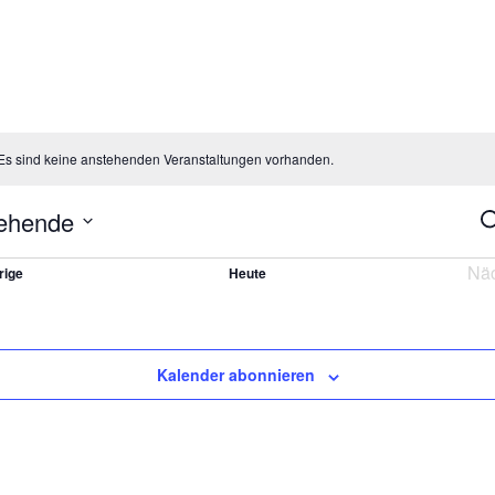
Es sind keine anstehenden Veranstaltungen vorhanden.
ehende
Ve
S
Su
un
Nä
Veranstaltungen
rige
Heute
An
Na
Kalender abonnieren