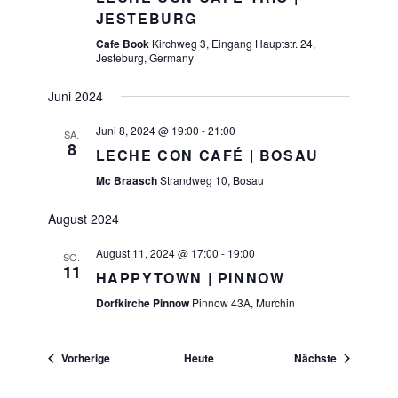
JESTEBURG
Cafe Book
Kirchweg 3, Eingang Hauptstr. 24,
Jesteburg, Germany
Juni 2024
Juni 8, 2024 @ 19:00
-
21:00
SA.
8
LECHE CON CAFÉ | BOSAU
Mc Braasch
Strandweg 10, Bosau
August 2024
August 11, 2024 @ 17:00
-
19:00
SO.
11
HAPPYTOWN | PINNOW
Dorfkirche Pinnow
Pinnow 43A, Murchin
Veranstaltungen
Veranstaltu
Vorherige
Heute
Nächste