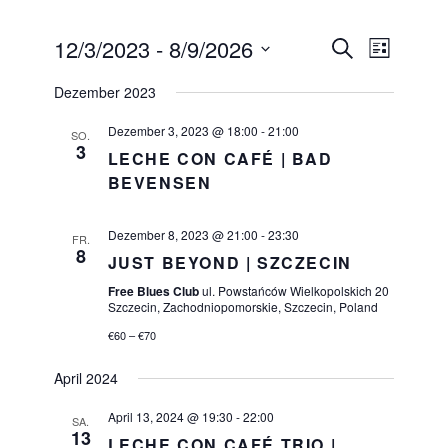
12/3/2023
 - 
8/9/2026
Veranstaltungen
Suche
VERANSTAL
Liste
Suche
Datum
ANSICHTEN
und
Dezember 2023
wählen.
NAVIGATIO
Ansichten,
Navigation
Dezember 3, 2023 @ 18:00
-
21:00
SO.
3
LECHE CON CAFÉ | BAD
BEVENSEN
Dezember 8, 2023 @ 21:00
-
23:30
FR.
8
JUST BEYOND | SZCZECIN
Free Blues Club
ul. Powstańców Wielkopolskich 20
Szczecin, Zachodniopomorskie, Szczecin, Poland
€60 – €70
April 2024
April 13, 2024 @ 19:30
-
22:00
SA.
13
LECHE CON CAFÉ TRIO |