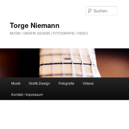
Zum
Zum
Inhalt
sekundären
Suche
wechseln
Inhalt
wechseln
Torge Niemann
MUSIK | GRAFIK DESIGN | FOTOGRAFIE | VIDEO
Hauptmenü
Musik
Grafik Design
Fotografie
Videos
Kontakt / Impressum