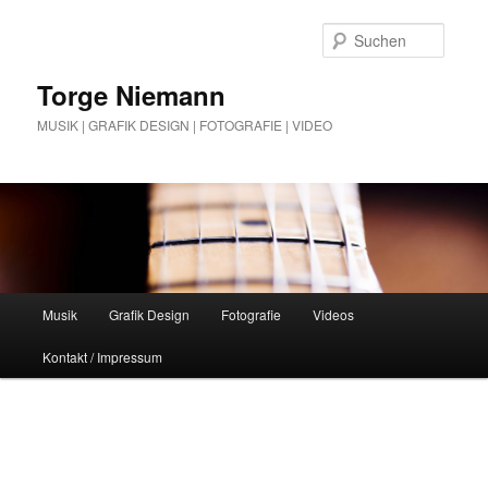
Zum
Zum
Inhalt
sekundären
Suche
wechseln
Inhalt
wechseln
Torge Niemann
MUSIK | GRAFIK DESIGN | FOTOGRAFIE | VIDEO
Hauptmenü
Musik
Grafik Design
Fotografie
Videos
Kontakt / Impressum