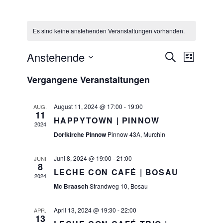
Es sind keine anstehenden Veranstaltungen vorhanden.
Anstehende
Veranstaltungen
Suche
VERANSTAL
Liste
Suche
Datum
ANSICHTEN
und
Vergangene Veranstaltungen
wählen.
NAVIGATIO
Ansichten,
Navigation
August 11, 2024 @ 17:00
-
19:00
AUG.
11
HAPPYTOWN | PINNOW
2024
Dorfkirche Pinnow
Pinnow 43A, Murchin
Juni 8, 2024 @ 19:00
-
21:00
JUNI
8
LECHE CON CAFÉ | BOSAU
2024
Mc Braasch
Strandweg 10, Bosau
April 13, 2024 @ 19:30
-
22:00
APR.
13