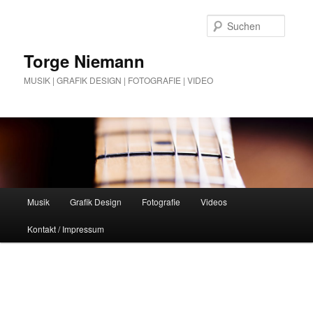
Zum
Zum
Inhalt
sekundären
Suche
wechseln
Inhalt
wechseln
Torge Niemann
MUSIK | GRAFIK DESIGN | FOTOGRAFIE | VIDEO
Hauptmenü
Musik
Grafik Design
Fotografie
Videos
Kontakt / Impressum