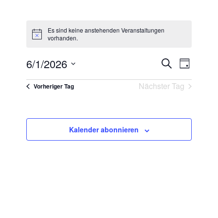
Es sind keine anstehenden Veranstaltungen
vorhanden.
6/1/2026
Veranstaltungen
Suche
VERANSTAL
Tag
Suche
Datum
ANSICHTEN
und
Nächster Tag
wählen.
Vorheriger Tag
NAVIGATIO
Ansichten,
Navigation
Kalender abonnieren